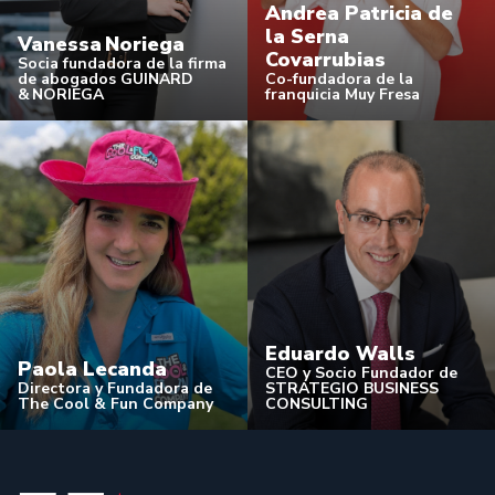
Andrea Patricia de
la Serna
Vanessa Noriega
Covarrubias
Socia fundadora de la firma
de abogados GUINARD
Co-fundadora de la
& NORIEGA
franquicia Muy Fresa
Eduardo Walls
Paola Lecanda
CEO y Socio Fundador de
Directora y Fundadora de
STRATEGIO BUSINESS
The Cool & Fun Company
CONSULTING