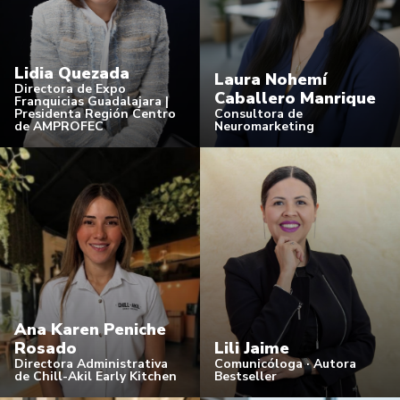
Lidia Quezada
Laura Nohemí
Directora de Expo
Caballero Manrique
Franquicias Guadalajara |
Presidenta Región Centro
Consultora de
de AMPROFEC
Neuromarketing
Ana Karen Peniche
Rosado
Lili Jaime
Directora Administrativa
Comunicóloga · Autora
de Chill-Akil Early Kitchen
Bestseller