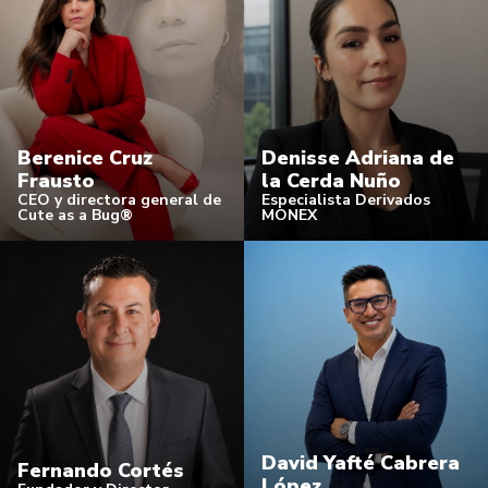
Berenice Cruz
Denisse Adriana de
Frausto
la Cerda Nuño
CEO y directora general de
Especialista Derivados
Cute as a Bug®
MONEX
David Yafté Cabrera
Fernando Cortés
López